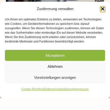
Zustimmung verwalten
Um Ihnen ein optimales Erlebnis zu bieten, verwenden wir Technologien
wie Cookies, um Geräteinformationen zu speichern bzw. darauf
zuzugreifen. Wenn Sie diesen Technologien zustimmen, können wir Daten
wie das Surfverhalten oder eindeutige IDs auf dieser Website verarbeiten.
Wenn Sie Ihre Zustimmung nicht erteilen oder zurückziehen, können
Das gewählte kooperative Wettbewerbsverfahren stellte
bestimmte Merkmale und Funktionen beeinträchtigt werden.
sicher, dass die geleisteten Vorarbeiten und die
gewonnenen Erkenntnisse aus der
Akzeptieren
Perspektivenwerkstatt in die zu entwickelnden Konzepte
integriert wurden.
Ablehnen
Am 01. März 2008 wurde die neue bahnstadt opladen
Voreinstellungen anzeigen
GmbH (nbso) gegründet mit dem Ziel, die Neue
Cookie-Richtlinie
Datenschutzerklärung
Impressum
Bahnstadt Opladen zu realisieren und dabei die Ideen
der Perspektivenwerkstatt, die im Rahmenplan integriert
wurden, umzusetzen.