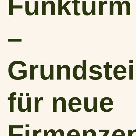
Funkturm
–
Grundste
für neue
Firmenzen