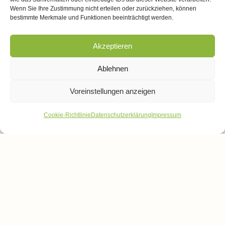
Photovoltaikanlage zur energetischen Eigenversorgung.
Wenn Sie Ihre Zustimmung nicht erteilen oder zurückziehen, können
bestimmte Merkmale und Funktionen beeinträchtigt werden.
Akzeptieren
Pressekontakt:
DFMG Deutsche Funkturm GmbH
Ablehnen
Pressesprecher:
Benedikt Albers
Voreinstellungen anzeigen
presse@dfmg.de
Cookie-Richtlinie
Datenschutzerklärung
Impressum