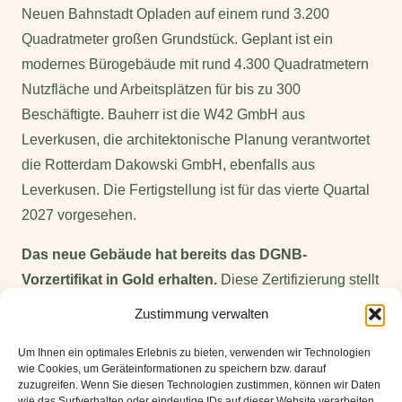
Neuen Bahnstadt Opladen auf einem rund 3.200
Quadratmeter großen Grundstück. Geplant ist ein
modernes Bürogebäude mit rund 4.300 Quadratmetern
Nutzfläche und Arbeitsplätzen für bis zu 300
Beschäftigte. Bauherr ist die W42 GmbH aus
Leverkusen, die architektonische Planung verantwortet
die Rotterdam Dakowski GmbH, ebenfalls aus
Leverkusen. Die Fertigstellung ist für das vierte Quartal
2027 vorgesehen.
Das neue Gebäude hat bereits das DGNB-
Vorzertifikat in Gold erhalten.
Diese Zertifizierung stellt
sicher, dass strenge Nachhaltigkeitskriterien über alle
Zustimmung verwalten
Planungs- und Bauaspekte hinweg berücksichtigt
Um Ihnen ein optimales Erlebnis zu bieten, verwenden wir Technologien
werden. Dazu zählen unter anderem Maßnahmen wie
wie Cookies, um Geräteinformationen zu speichern bzw. darauf
ein extensiv begrüntes Hauptdach sowie eine
zuzugreifen. Wenn Sie diesen Technologien zustimmen, können wir Daten
wie das Surfverhalten oder eindeutige IDs auf dieser Website verarbeiten.